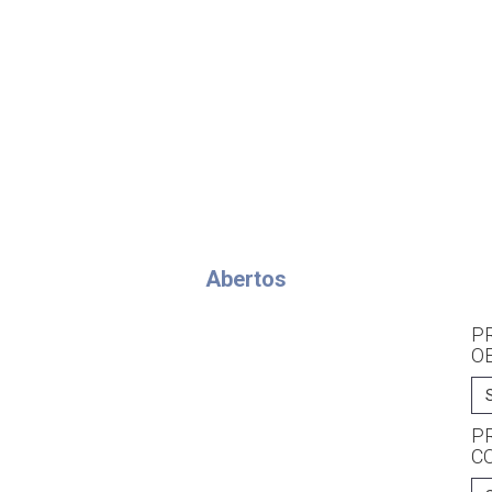
Abertos
P
O
P
C