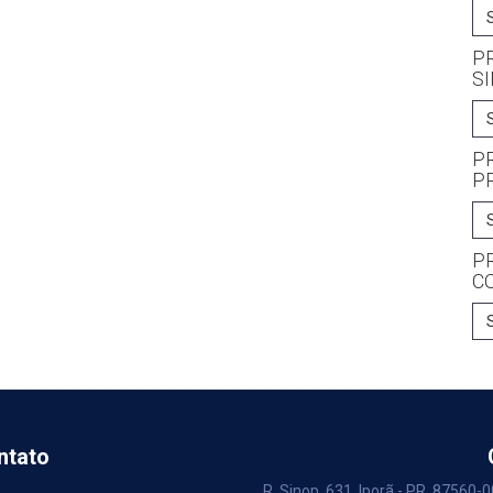
P
S
P
P
PR
C
ntato
R. Sinop, 631, Iporã - PR, 87560-0