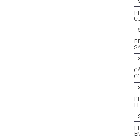
P
C
PR
S
C
C
P
EF
P
EM